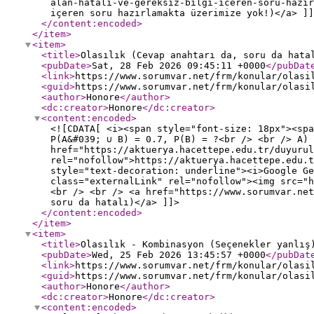
alan-hatali-ve-gereksiz-bilgi-iceren-soru-hazir
içeren soru hazırlamakta üzerimize yok!)</a> ]]
</content:encoded
>
</item
>
<item
>
<title
>
Olasılık (Cevap anahtarı da, soru da hata
<pubDate
>
Sat, 28 Feb 2026 09:45:11 +0000
</pubDat
<link
>
https://www.sorumvar.net/frm/konular/olasi
<guid
>
https://www.sorumvar.net/frm/konular/olasi
<author
>
Honore
</author
>
<dc:creator
>
Honore
</dc:creator
>
<content:encoded
>
<![CDATA[ <i><span style="font-size: 18px"><spa
P(A&#039; ∪ B) = 0.7, P(B) = ?<br /> <br /> A) 
href="https://aktuerya.hacettepe.edu.tr/duyurul
rel="nofollow">https://aktuerya.hacettepe.edu.t
style="text-decoration: underline"><i>Google Ge
class="externalLink" rel="nofollow"><img src="h
<br /> <br /> <a href="https://www.sorumvar.net
soru da hatalı)</a> ]]>
</content:encoded
>
</item
>
<item
>
<title
>
Olasılık - Kombinasyon (Seçenekler yanlış
<pubDate
>
Wed, 25 Feb 2026 13:45:57 +0000
</pubDat
<link
>
https://www.sorumvar.net/frm/konular/olasi
<guid
>
https://www.sorumvar.net/frm/konular/olasi
<author
>
Honore
</author
>
<dc:creator
>
Honore
</dc:creator
>
<content:encoded
>