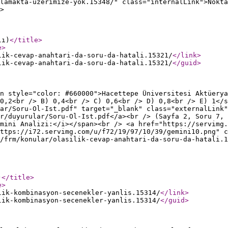
lamakta-uzerimize-yok.15348/" class="internalLink">Nokta
>
lı)
</title
>
e
>
lik-cevap-anahtari-da-soru-da-hatali.15321/
</link
>
lik-cevap-anahtari-da-soru-da-hatali.15321/
</guid
>
n style="color: #660000">Hacettepe Üniversitesi Aktüerya
0,2<br /> B) 0,4<br /> C) 0,6<br /> D) 0,8<br /> E) 1</s
ar/Soru-Ol-Ist.pdf" target="_blank" class="externalLink"
r/duyurular/Soru-Ol-Ist.pdf</a><br /> (Sayfa 2, Soru 7, 
mini Analizi:</i></span><br /> <a href="https://servimg.
ttps://i72.servimg.com/u/f72/19/97/10/39/gemini10.png" c
/frm/konular/olasilik-cevap-anahtari-da-soru-da-hatali.1
)
</title
>
e
>
lik-kombinasyon-secenekler-yanlis.15314/
</link
>
lik-kombinasyon-secenekler-yanlis.15314/
</guid
>