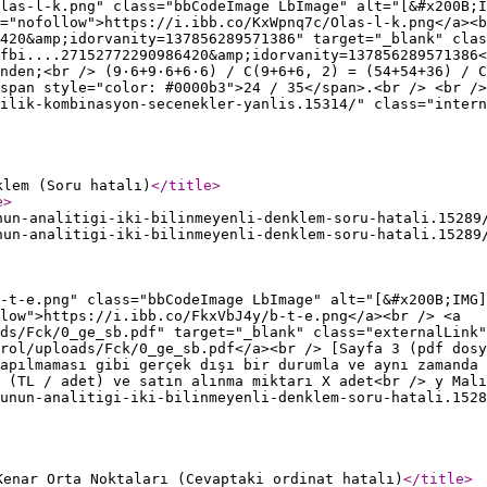
las-l-k.png" class="bbCodeImage LbImage" alt="[&#x200B;I
="nofollow">https://i.ibb.co/KxWpnq7c/Olas-l-k.png</a><b
420&amp;idorvanity=137856289571386" target="_blank" clas
fbi....27152772290986420&amp;idorvanity=137856289571386<
nden;<br /> (9·6+9·6+6·6) / C(9+6+6, 2) = (54+54+36) / C
span style="color: #0000b3">24 / 35</span>.<br /> <br />
ilik-kombinasyon-secenekler-yanlis.15314/" class="intern
klem (Soru hatalı)
</title
>
e
>
nun-analitigi-iki-bilinmeyenli-denklem-soru-hatali.15289
nun-analitigi-iki-bilinmeyenli-denklem-soru-hatali.15289
-t-e.png" class="bbCodeImage LbImage" alt="[&#x200B;IMG]
low">https://i.ibb.co/FkxVbJ4y/b-t-e.png</a><br /> <a
ds/Fck/0_ge_sb.pdf" target="_blank" class="externalLink"
rol/uploads/Fck/0_ge_sb.pdf</a><br /> [Sayfa 3 (pdf dosy
apılmaması gibi gerçek dışı bir durumla ve aynı zamanda 
 (TL / adet) ve satın alınma miktarı X adet<br /> y Malı
unun-analitigi-iki-bilinmeyenli-denklem-soru-hatali.1528
Kenar Orta Noktaları (Cevaptaki ordinat hatalı)
</title
>