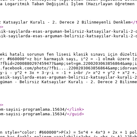
a Logaritmik Taban Değişimli İşlem (Hazırlayan öğretmen 
z Katsayılar Kuralı - 2. Derece 2 Bilinmeyenli Denklem
</
e
>
sik-sayilarda-esas-arguman-belirsiz-katsayilar-kurali-2-
sik-sayilarda-esas-arguman-belirsiz-katsayilar-kurali-2-
eki hatalı sorunun fen lisesi klasik sınavı için düzelti
r: #660000">z bir karmaşık sayı, i^2 = -1 olmak üzere |z
?fbid=2000880297459477&amp;set=gm.2200203063856864&amp;i
w.facebook.com/photo/?fbi....2200203063856864&amp;idorvan
y·i - y^2 + 3x + 3·y·i = -1 + i<br /> x^2 + y^2 + x^2 +.
asik-sayilarda-esas-arguman-belirsiz-katsayilar-kurali-2
güman - Belirsiz Katsayılar Kuralı - 2. Derece 2 Bilinme
e
>
om-sayisi-programlama.15634/
</link
>
om-sayisi-programlama.15634/
</guid
>
n style="color: #660000">P(x) = 5x^4 + 4x^3 + 2x + 1 pol
en kaç farklı polinom yazılabilir?<br /> <br /> A) 125<b