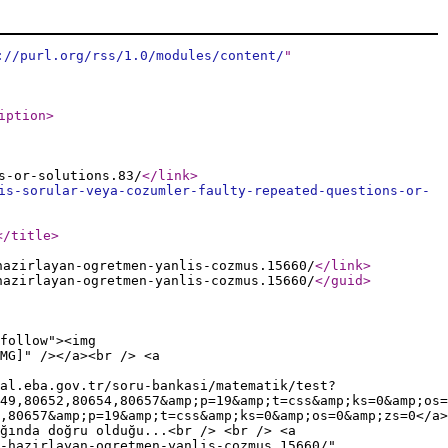
://purl.org/rss/1.0/modules/content/
"
iption
>
s-or-solutions.83/
</link
>
is-sorular-veya-cozumler-faulty-repeated-questions-or-
</title
>
hazirlayan-ogretmen-yanlis-cozmus.15660/
</link
>
hazirlayan-ogretmen-yanlis-cozmus.15660/
</guid
>
follow"><img
MG]" /></a><br /> <a
al.eba.gov.tr/soru-bankasi/matematik/test?
649,80652,80654,80657&amp;p=19&amp;t=css&amp;ks=0&amp;os=
,80657&amp;p=19&amp;t=css&amp;ks=0&amp;os=0&amp;zs=0</a>
ğında doğru olduğu...<br /> <br /> <a
-hazirlayan-ogretmen-yanlis-cozmus.15660/"