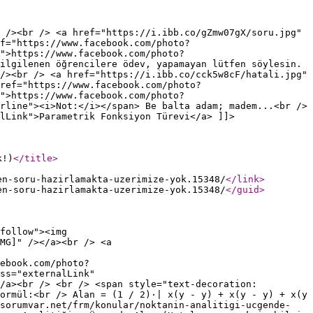
 /><br /> <a href="https://i.ibb.co/gZmw07gX/soru.jpg"
f="https://www.facebook.com/photo?
">https://www.facebook.com/photo?
ilgilenen öğrencilere ödev, yapamayan lütfen söylesin.
/><br /> <a href="https://i.ibb.co/cck5w8cF/hatali.jpg"
href="https://www.facebook.com/photo?
">https://www.facebook.com/photo?
rline"><i>Not:</i></span> Be balta adam; madem...<br />
lLink">Parametrik Fonksiyon Türevi</a> ]]>
k!)
</title
>
en-soru-hazirlamakta-uzerimize-yok.15348/
</link
>
en-soru-hazirlamakta-uzerimize-yok.15348/
</guid
>
follow"><img
MG]" /></a><br /> <a
ebook.com/photo?
ss="externalLink"
/a><br /> <br /> <span style="text-decoration:
ormül:<br /> Alan = (1 / 2)·| x(y - y) + x(y - y) + x(y
sorumvar.net/frm/konular/noktanin-analitigi-ucgende-