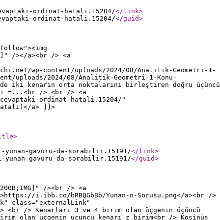
evaptaki-ordinat-hatali.15204/
</link
>
evaptaki-ordinat-hatali.15204/
</guid
>
follow"><img
]" /></a><br /> <a
chi.net/wp-content/uploads/2024/08/Analitik-Geometri-1-
ent/uploads/2024/08/Analitik-Geometri-1-Konu-
de iki kenarın orta noktalarını birleştiren doğru üçüncü
i =...<br /> <br /> <a
cevaptaki-ordinat-hatali.15204/"
atalı)</a> ]]>
itle
>
i-yunan-gavuru-da-sorabilir.15191/
</link
>
i-yunan-gavuru-da-sorabilir.15191/
</guid
>
200B;IMG]" /><br /> <a
>https://i.ibb.co/bRBQGbBb/Yunan-n-Sorusu.png</a><br />
k" class="externalLink"
/> <br /> Kenarları 3 ve 4 birim olan üçgenin üçüncü
irim olan üçgenin üçüncü kenarı z birim<br /> Kosinüs