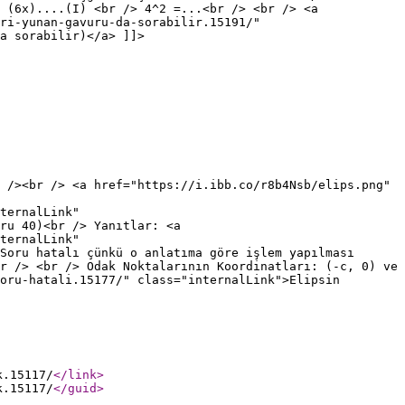
 (6x)....(I) <br /> 4^2 =...<br /> <br /> <a
ari-yunan-gavuru-da-sorabilir.15191/"
a sorabilir)</a> ]]>
 /><br /> <a href="https://i.ibb.co/r8b4Nsb/elips.png"
ternalLink"
ru 40)<br /> Yanıtlar: <a
ternalLink"
Soru hatalı çünkü o anlatıma göre işlem yapılması
r /> <br /> Odak Noktalarının Koordinatları: (-c, 0) ve
oru-hatali.15177/" class="internalLink">Elipsin
k.15117/
</link
>
k.15117/
</guid
>