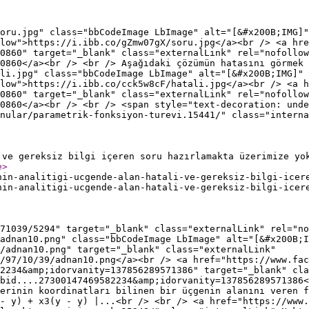
oru.jpg" class="bbCodeImage LbImage" alt="[&#x200B;IMG]"
low">https://i.ibb.co/gZmw07gX/soru.jpg</a><br /> <a hre
0860" target="_blank" class="externalLink" rel="nofollow
0860</a><br /> <br /> Aşağıdaki çözümün hatasını görmek 
ali.jpg" class="bbCodeImage LbImage" alt="[&#x200B;IMG]" 
low">https://i.ibb.co/cck5w8cF/hatali.jpg</a><br /> <a 
0860" target="_blank" class="externalLink" rel="nofollow
20860</a><br /> <br /> <span style="text-decoration: unde
nular/parametrik-fonksiyon-turevi.15441/" class="interna
 ve gereksiz bilgi içeren soru hazırlamakta üzerimize yo
e
>
nin-analitigi-ucgende-alan-hatali-ve-gereksiz-bilgi-icer
nin-analitigi-ucgende-alan-hatali-ve-gereksiz-bilgi-icer
71039/5294" target="_blank" class="externalLink" rel="no
adnan10.png" class="bbCodeImage LbImage" alt="[&#x200B;I
/adnan10.png" target="_blank" class="externalLink"
/97/10/39/adnan10.png</a><br /> <a href="https://www.fac
2234&amp;idorvanity=137856289571386" target="_blank" cla
bid....27300147469582234&amp;idorvanity=137856289571386<
lerinin koordinatları bilinen bir üçgenin alanını veren f
- y) + x3(y - y) |...<br /> <br /> <a href="https://www.