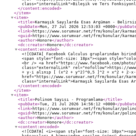
class="internalLink">Bileşik ve Ters Fonksiyonl
</content:encoded
>
</item
>
<item
>
<title
>
Karmaşık Sayılarda Esas Argüman - Belirsi
<pubDate
>
Mon, 27 Jul 2026 12:53:03 +0000
</pubDat
<link
>
https://www.sorumvar.net/frm/konular/karma
<guid
>
https://www.sorumvar.net/frm/konular/karma
<author
>
Honore
</author
>
<dc:creator
>
Honore
</dc:creator
>
<content:encoded
>
<![CDATA[ Facebook Calculus gruplarından birind
<span style="font-size: 18px"><span style="colo
<br /> <a href="https://www.facebook.com/photo/
class="externalLink" rel="nofollow">https://ww
+ y·i alınıp [ (x^2 + y^2)^0,5 ]^2 + x^2 + 2·x·
href="https://www.sorumvar.net/frm/konular/karm
class="internalLink">Karmaşık Sayılarda Esas Ar
</content:encoded
>
</item
>
<item
>
<title
>
Polinom Sayısı - Programlama
</title
>
<pubDate
>
Tue, 21 Jul 2026 14:56:12 +0000
</pubDat
<link
>
https://www.sorumvar.net/frm/konular/polin
<guid
>
https://www.sorumvar.net/frm/konular/polin
<author
>
Honore
</author
>
<dc:creator
>
Honore
</dc:creator
>
<content:encoded
>
<![CDATA[ <i><span style="font-size: 18px"><spa
katsayıları A kümesinden seçilen üçüncü dereced