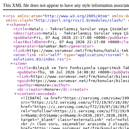
This XML file does not appear to have any style information associat
<rss
xmlns:atom
="
http://www.w3.org/2005/Atom
"
xmlns:d
xmlns:slash
="
http://purl.org/rss/1.0/modules/slash/
"
<channel
>
<title
>
Hatalı - Tekrarlanmış Sorular veya Çözümler
<description
>
Hatalı - Tekrarlanmış Sorular veya Çö
<pubDate
>
Fri, 07 Aug 2026 22:17:00 +0000
</pubDate
>
<lastBuildDate
>
Fri, 07 Aug 2026 22:17:00 +0000
</la
<generator
>
SorumVar.Net
</generator
>
<link
>
https://www.sorumvar.net/frm/konu/hatali-tek
<atom:link
rel
="
self
"
type
="
application/rss+xml
"
h
solutions.83/index.rss
"
/>
<item
>
<title
>
Bileşik ve Ters Fonksiyonla Logaritmik Ta
<pubDate
>
Thu, 30 Jul 2026 14:08:02 +0000
</pubDat
<link
>
https://www.sorumvar.net/frm/konular/biles
<guid
>
https://www.sorumvar.net/frm/konular/biles
<author
>
Honore
</author
>
<dc:creator
>
Honore
</dc:creator
>
<content:encoded
>
<![CDATA[ <a href="https://servimg.com/view/199
src="https://i72.servimg.com/u/f72/19/97/10/39/
href="https://i.servimg.com/u/f72/19/97/10/39/f
rel="nofollow">https://i.servimg.com/u/f72/19/9
s=9&amp;d=51&amp;u=0&amp;k=2836,2837,2838,2839,
target="_blank" class="externalLink" rel="nofol
<br /> (Son soru, seçenekler arasında 2 olsayd
href="https://www.sorumvar.net/frm/konular/bile