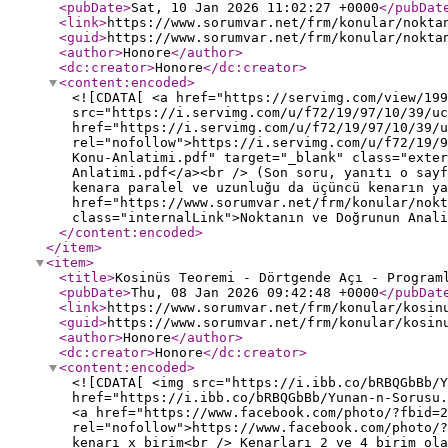
<pubDate
>
Sat, 10 Jan 2026 11:02:27 +0000
</pubDat
<link
>
https://www.sorumvar.net/frm/konular/nokta
<guid
>
https://www.sorumvar.net/frm/konular/nokta
<author
>
Honore
</author
>
<dc:creator
>
Honore
</dc:creator
>
<content:encoded
>
<![CDATA[ <a href="https://servimg.com/view/199
src="https://i.servimg.com/u/f72/19/97/10/39/uc
href="https://i.servimg.com/u/f72/19/97/10/39/u
rel="nofollow">https://i.servimg.com/u/f72/19/
Konu-Anlatimi.pdf" target="_blank" class="exter
Anlatimi.pdf</a><br /> (Son soru, yanıtı o sayf
kenara paralel ve uzunluğu da üçüncü kenarın ya
href="https://www.sorumvar.net/frm/konular/nokt
class="internalLink">Noktanın ve Doğrunun Anali
</content:encoded
>
</item
>
<item
>
<title
>
Kosinüs Teoremi - Dörtgende Açı - Program
<pubDate
>
Thu, 08 Jan 2026 09:42:48 +0000
</pubDat
<link
>
https://www.sorumvar.net/frm/konular/kosin
<guid
>
https://www.sorumvar.net/frm/konular/kosin
<author
>
Honore
</author
>
<dc:creator
>
Honore
</dc:creator
>
<content:encoded
>
<![CDATA[ <img src="https://i.ibb.co/bRBQGbBb/Y
href="https://i.ibb.co/bRBQGbBb/Yunan-n-Sorusu
<a href="https://www.facebook.com/photo/?fbid=2
rel="nofollow">https://www.facebook.com/photo/?
kenarı x birim<br /> Kenarları 2 ve 4 birim ola