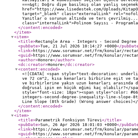
===&gt; Doğru diye basılmış olan yanlış seçenek
href="https://www.lisedestek.com/Uploads/KitapO
target="_blank" class="externalLink" rel="nofol
Yanıtlar o sorunun altında ve ters çevrilmiş...
class="internalLink">Polinom Sayısı - Programla
</content:encoded
>
</item
>
<item
>
<title
>
Rectangle Area - Integers - Second Degree
<pubDate
>
Tue, 21 Jul 2026 10:14:27 +0000
</pubDat
<link
>
https://www.sorumvar.net/frm/konular/recta
<guid
>
https://www.sorumvar.net/frm/konular/recta
<author
>
Honore
</author
>
<dc:creator
>
Honore
</dc:creator
>
<content:encoded
>
<![CDATA[ <span style="text-decoration: underli
ve 72 cm^2, kısa kenarları birbirine eşit ve ta
ve birbirlerine yakın uzun kenarları arasında d
doğrusal ipin en küçük eğimi kaç olabilir?</spa
style="font-size: 18px"><span style="color: #66
integers-second-degree-inequality-line-slope-8t
Line Slope (8th Grade) (Wrong answer choices)</
</content:encoded
>
</item
>
<item
>
<title
>
Parametrik Fonksiyon Türevi
</title
>
<pubDate
>
Sun, 26 Apr 2026 18:01:03 +0000
</pubDat
<link
>
https://www.sorumvar.net/frm/konular/param
<guid
>
https://www.sorumvar.net/frm/konular/param