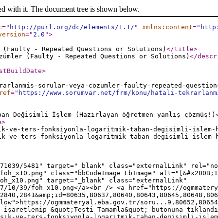
ed with it. The document tree is shown below.
c
="
http://purl.org/dc/elements/1.1/
"
xmlns:content
="
http
version
="
2.0
"
>
 (Faulty - Repeated Questions or Solutions)
</title
>
zümler (Faulty - Repeated Questions or Solutions)
</descr
stBuildDate
>
rarlanmis-sorular-veya-cozumler-faulty-repeated-question
ref
="
https://www.sorumvar.net/frm/konu/hatali-tekrarlanm
ban Değişimli İşlem (Hazırlayan öğretmen yanlış çözmüş!)
e
>
ik-ve-ters-fonksiyonla-logaritmik-taban-degisimli-islem-
ik-ve-ters-fonksiyonla-logaritmik-taban-degisimli-islem-
71039/5481" target="_blank" class="externalLink" rel="no
foh_x10.png" class="bbCodeImage LbImage" alt="[&#x200B;I
oh_x10.png" target="_blank" class="externalLink"
7/10/39/foh_x10.png</a><br /> <a href="https://ogmmatery
2840,2841&amp;id=80635,80637,80640,80643,80645,80648,80
low">https://ogmmateryal.eba.gov.tr/soru...9,80652,80654
ı işaretlenip &quot;Testi Tamamla&quot; butonuna tıklandı
sik-ve-ters-fonksiyonla-logaritmik-taban-degisimli-islem