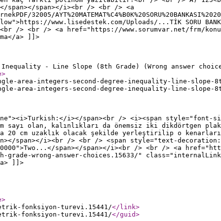
</span></span></i><br /> <br /> <a
rnekPDF/32005/AYT%20MATEMAT%C4%B0K%20SORU%20BANKASI%2020
low">https://www.lisedestek.com/Uploads/...TİK SORU BANK
<br /> <br /> <a href="https://www.sorumvar.net/frm/konu
ma</a> ]]>
 Inequality - Line Slope (8th Grade) (Wrong answer choic
e
>
ngle-area-integers-second-degree-inequality-line-slope-8
ngle-area-integers-second-degree-inequality-line-slope-8
ne"><i>Turkish:</i></span><br /> <i><span style="font-si
m sayı olan, kalınlıkları da önemsiz iki dikdörtgen plak
a 20 cm uzaklık olacak şekilde yerleştirilip o kenarları
n></span></i><br /> <br /> <span style="text-decoration:
0000">Two...</span></span></i><br /> <br /> <a href="htt
h-grade-wrong-answer-choices.15633/" class="internalLink
a> ]]>
e
>
etrik-fonksiyon-turevi.15441/
</link
>
etrik-fonksiyon-turevi.15441/
</guid
>