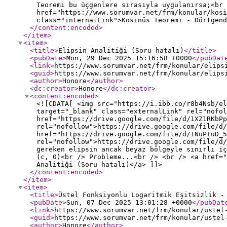
Teoremi bu üçgenlere sırasıyla uygulanırsa;<br 
href="https://www.sorumvar.net/frm/konular/kosi
class="internalLink">Kosinüs Teoremi - Dörtgend
</content:encoded
>
</item
>
<item
>
<title
>
Elipsin Analitiği (Soru hatalı)
</title
>
<pubDate
>
Mon, 29 Dec 2025 15:16:58 +0000
</pubDat
<link
>
https://www.sorumvar.net/frm/konular/elips
<guid
>
https://www.sorumvar.net/frm/konular/elips
<author
>
Honore
</author
>
<dc:creator
>
Honore
</dc:creator
>
<content:encoded
>
<![CDATA[ <img src="https://i.ibb.co/r8b4Nsb/el
target="_blank" class="externalLink" rel="nofol
href="https://drive.google.com/file/d/1XZ1RKbPp
rel="nofollow">https://drive.google.com/file/d/
href="https://drive.google.com/file/d/1NuPIuD_5
rel="nofollow">https://drive.google.com/file/d/
gereken elipsin ancak beyaz bölgeyle sınırlı i
(c, 0)<br /> Probleme...<br /> <br /> <a href="
Analitiği (Soru hatalı)</a> ]]>
</content:encoded
>
</item
>
<item
>
<title
>
Üstel Fonksiyonlu Logaritmik Eşitsizlik -
<pubDate
>
Sun, 07 Dec 2025 13:01:28 +0000
</pubDat
<link
>
https://www.sorumvar.net/frm/konular/ustel
<guid
>
https://www.sorumvar.net/frm/konular/ustel
<author
>
Honore
</author
>