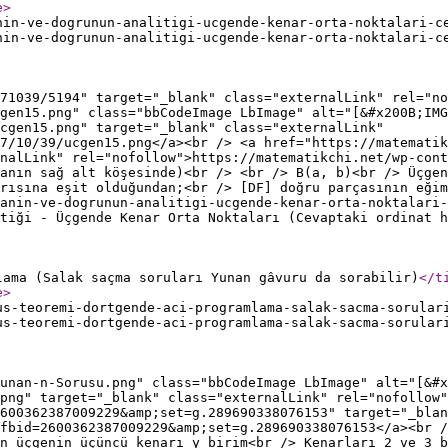
e
>
nin-ve-dogrunun-analitigi-ucgende-kenar-orta-noktalari-c
nin-ve-dogrunun-analitigi-ucgende-kenar-orta-noktalari-c
71039/5194" target="_blank" class="externalLink" rel="no
gen15.png" class="bbCodeImage LbImage" alt="[&#x200B;IMG
cgen15.png" target="_blank" class="externalLink"
97/10/39/ucgen15.png</a><br /> <a href="https://matematik
nalLink" rel="nofollow">https://matematikchi.net/wp-cont
anın sağ alt köşesinde)<br /> <br /> B(a, b)<br /> Üçgen
rısına eşit olduğundan;<br /> [DF] doğru parçasının eğim
anin-ve-dogrunun-analitigi-ucgende-kenar-orta-noktalari-
tiği - Üçgende Kenar Orta Noktaları (Cevaptaki ordinat h
lama (Salak saçma soruları Yunan gâvuru da sorabilir)
</t
e
>
us-teoremi-dortgende-aci-programlama-salak-sacma-sorular
us-teoremi-dortgende-aci-programlama-salak-sacma-sorular
unan-n-Sorusu.png" class="bbCodeImage LbImage" alt="[&#x
.png" target="_blank" class="externalLink" rel="nofollow"
600362387009229&amp;set=g.289690338076153" target="_blan
fbid=2600362387009229&amp;set=g.289690338076153</a><br 
n üçgenin üçüncü kenarı y birim<br /> Kenarları 2 ve 3 b