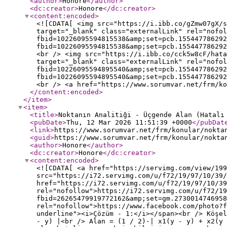
<author
>
Honore
</author
>
<dc:creator
>
Honore
</dc:creator
>
<content:encoded
>
<![CDATA[ <img src="https://i.ibb.co/gZmw07gX/s
target="_blank" class="externalLink" rel="nofol
fbid=10226095594815538&amp;set=pcb.155447786292
fbid=10226095594815538&amp;set=pcb.155447786292
<br /> <img src="https://i.ibb.co/cck5w8cF/hat
target="_blank" class="externalLink" rel="nofol
fbid=10226095594895540&amp;set=pcb.155447786292
fbid=10226095594895540&amp;set=pcb.15544778629
<br /> <a href="https://www.sorumvar.net/frm/ko
</content:encoded
>
</item
>
<item
>
<title
>
Noktanın Analitiği - Üçgende Alan (Hatalı
<pubDate
>
Thu, 12 Mar 2026 11:51:39 +0000
</pubDat
<link
>
https://www.sorumvar.net/frm/konular/nokta
<guid
>
https://www.sorumvar.net/frm/konular/nokta
<author
>
Honore
</author
>
<dc:creator
>
Honore
</dc:creator
>
<content:encoded
>
<![CDATA[ <a href="https://servimg.com/view/199
src="https://i72.servimg.com/u/f72/19/97/10/39/
href="https://i72.servimg.com/u/f72/19/97/10/39
rel="nofollow">https://i72.servimg.com/u/f72/19
fbid=26265479919772162&amp;set=gm.2730014746958
rel="nofollow">https://www.facebook.com/photo?f
underline"><i>Çözüm - 1:</i></span><br /> Köşe
- y) |<br /> Alan = (1 / 2)·| x1(y - y) + x2(y 