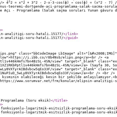
/> 4^2 = x^2 + 3^2 - 2·x·3·cos(ф) ⇒ cos(ф) = (x^2 - 7) /
nus-teoremi-dortgende-aci-programlama-salak-sacma-sorul
e Açı - Programlama (Salak saçma soruları Yunan gâvuru d
e
>
in-analitigi-soru-hatali.15177/
</link
>
in-analitigi-soru-hatali.15177/
</guid
>
ips.png" class="bbCodeImage LbImage" alt="[&#x200B;IMG]"
low">https://i.ibb.co/r8b4Nsb/elips.png</a><br /> <a
tl1v446kHmfs7bn4BzSL-4SN/view" target="_blank" class="ex
1XZ1RKbPptl1v446kHmfs7bn4BzSL-4SN/view</a> (Sayfa 30, So
wLy8VXTyrAIBdvbcw5qEo33F/view" target="_blank" class="ex
1NuPIuD_5wLy8VXTyrAIBdvbcw5qEo33F/view</a><br /> <br /> 
ç kısmının olabileceği kesin bir şekilde anlaşılamıyor.<b
https://www.sorumvar.net/frm/konular/elipsin-analitigi-s
 Programlama (Soru eksik)
</title
>
e
>
-fonksiyonlu-logaritmik-esitsizlik-programlama-soru-eksi
-fonksiyonlu-logaritmik-esitsizlik-programlama-soru-eksi