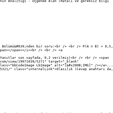
nın Analitiği - Üçgende Alan (Hatalı ve gereksiz bilgi
 Bölümü&#039;nden bir soru:<br /> <br /> P(A ∩ B) = 0,5,
pan></span></i><br /> <br /> <a
Yanıtlar son sayfada, 0,2 verilmiş)<br /> <br /> <span
com/view/19971039/5271" target="_blank"
lass="bbCodeImage LbImage" alt="[&#x200B;IMG]" /></a>...
5321/" class="internalLink">Olasılık (Cevap anahtarı da,