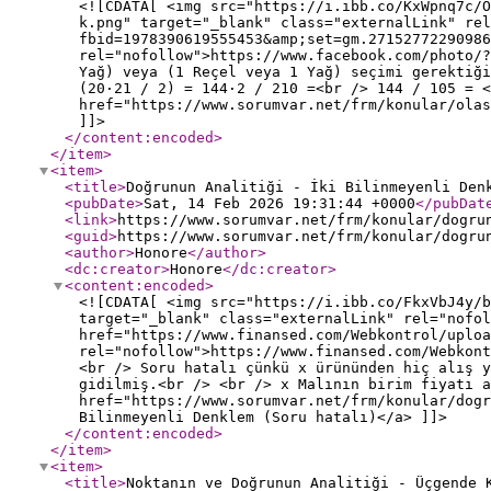
<![CDATA[ <img src="https://i.ibb.co/KxWpnq7c/O
k.png" target="_blank" class="externalLink" rel
fbid=1978390619555453&amp;set=gm.27152772290986
rel="nofollow">https://www.facebook.com/photo/?
Yağ) veya (1 Reçel veya 1 Yağ) seçimi gerektiği
(20·21 / 2) = 144·2 / 210 =<br /> 144 / 105 = <
href="https://www.sorumvar.net/frm/konular/olas
]]>
</content:encoded
>
</item
>
<item
>
<title
>
Doğrunun Analitiği - İki Bilinmeyenli Den
<pubDate
>
Sat, 14 Feb 2026 19:31:44 +0000
</pubDat
<link
>
https://www.sorumvar.net/frm/konular/dogru
<guid
>
https://www.sorumvar.net/frm/konular/dogru
<author
>
Honore
</author
>
<dc:creator
>
Honore
</dc:creator
>
<content:encoded
>
<![CDATA[ <img src="https://i.ibb.co/FkxVbJ4y/b
target="_blank" class="externalLink" rel="nofol
href="https://www.finansed.com/Webkontrol/uploa
rel="nofollow">https://www.finansed.com/Webkont
<br /> Soru hatalı çünkü x ürününden hiç alış y
gidilmiş.<br /> <br /> x Malının birim fiyatı a
href="https://www.sorumvar.net/frm/konular/dogr
Bilinmeyenli Denklem (Soru hatalı)</a> ]]>
</content:encoded
>
</item
>
<item
>
<title
>
Noktanın ve Doğrunun Analitiği - Üçgende 