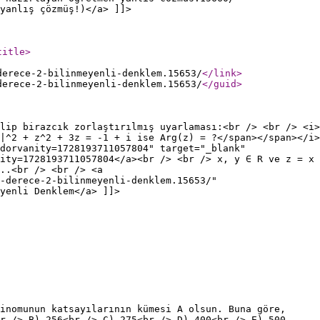
yanlış çözmüş!)</a> ]]>
title
>
derece-2-bilinmeyenli-denklem.15653/
</link
>
derece-2-bilinmeyenli-denklem.15653/
</guid
>
lip birazcık zorlaştırılmış uyarlaması:<br /> <br /> <i>
|^2 + z^2 + 3z = -1 + i ise Arg(z) = ?</span></span></i>
dorvanity=1728193711057804" target="_blank"
ity=1728193711057804</a><br /> <br /> x, y ∈ R ve z = x
..<br /> <br /> <a
-derece-2-bilinmeyenli-denklem.15653/"
yenli Denklem</a> ]]>
inomunun katsayılarının kümesi A olsun. Buna göre,
r /> B) 256<br /> C) 275<br /> D) 400<br /> E) 500