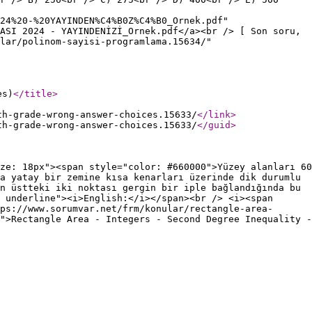
24%20-%20YAYINDEN%C4%B0Z%C4%B0_Ornek.pdf"
ASI 2024 - YAYINDENİZİ_Ornek.pdf</a><br /> [ Son soru,
lar/polinom-sayisi-programlama.15634/"
es)
</title
>
th-grade-wrong-answer-choices.15633/
</link
>
th-grade-wrong-answer-choices.15633/
</guid
>
ze: 18px"><span style="color: #660000">Yüzey alanları 60
a yatay bir zemine kısa kenarları üzerinde dik durumlu
n üstteki iki noktası gergin bir iple bağlandığında bu
 underline"><i>English:</i></span><br /> <i><span
ps://www.sorumvar.net/frm/konular/rectangle-area-
">Rectangle Area - Integers - Second Degree Inequality -