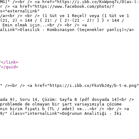
MG]" /><br /> <a href="https://i.ibb.co/KxWpnq7c/Olas-l-
r /> <a href="https://www.facebook.com/photo/?
s="externalLink"
/a><br /> <br /> (1 Süt ve 1 Reçel) veya (1 Süt ve 1
(21, 2) = 144 / { 21! / [ 2!·(21 - 2)! ] } = 144 /
 Emin olmak için...<br /> <br /> <a
alLink">Olasılık - Kombinasyon (Seçenekler yanlış)</a>
/
</link
>
/
</guid
>
" /><br /> <a href="https://i.ibb.co/FkxVbJ4y/b-t-e.png"
ada 9), Soru 14, Çözüm: Sayfa 8 (pdf dosyada 14]<br />
problemde de olmayan bir şart varsayımıyla çözüme
nın birim fiyatı b (TL / adet) ve...<br /> <br /> <a
9/" class="internalLink">Doğrunun Analitiği - İki