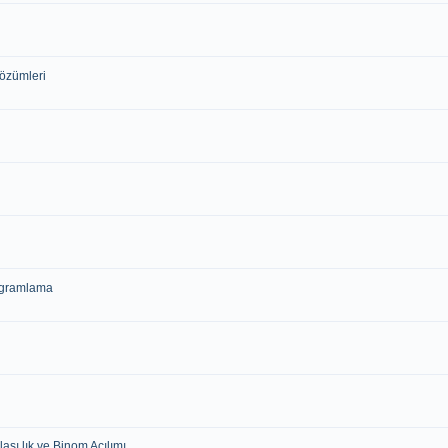
Çözümleri
rogramlama
 lık ve Binom Açılımı