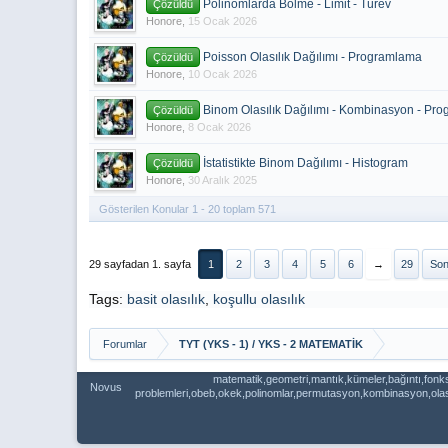
Polinomlarda Bölme - Limit - Türev
Çözüldü
Honore
,
15 Ocak 2026
Poisson Olasılık Dağılımı - Programlama
Çözüldü
Honore
,
10 Ocak 2026
Binom Olasılık Dağılımı - Kombinasyon - Pr
Çözüldü
Honore
,
8 Ocak 2026
İstatistikte Binom Dağılımı - Histogram
Çözüldü
Honore
,
30 Aralık 2025
Gösterilen Konular 1 - 20 toplam 571
29 sayfadan 1. sayfa
1
2
3
4
5
6
→
29
Son
Tags:
basit olasılık
,
koşullu olasılık
Forumlar
TYT (YKS - 1) / YKS - 2 MATEMATİK
matematik,geometri,mantık,kümeler,bağıntı,fonks
Novus
problemleri,obeb,okek,polinomlar,permutasyon,kombinasyon,olasılı