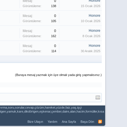
Honore
Mesaj:
0
Görüntüleme:
138
15 Ocak 2026
Honore
Mesaj:
0
Görüntüleme:
105
10 Ocak 2026
Honore
Mesaj:
0
Görüntüleme:
162
8 Ocak 2026
Honore
Mesaj:
0
Görüntüleme:
114
30 Aralık 2025
(Buraya mesaj yazmak için üye olmalı yada giriş yapmalısınız.)
ayırma,soru,sorular,cevap,çözüm,hareket,yüzde,faiz,yaş,işçi
dörtgen,yamuk,kare,dikdörtgen,eşkenar,çember,daire,alan,hacim,formüller,kısa
Bize Ulaşın
Yardım
Ana Sayfa
Başa Dön