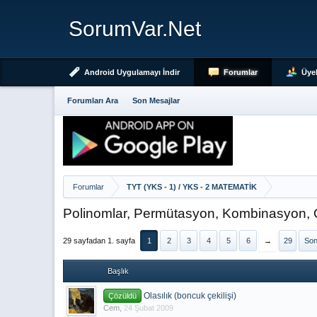
SorumVar.Net
Android Uygulamayı İndir
Forumlar
Üyel
Forumları Ara
Son Mesajlar
Forumlar
TYT (YKS - 1) / YKS - 2 MATEMATİK
Polinomlar, Permütasyon, Kombinasyon, O
29 sayfadan 1. sayfa
1
2
3
4
5
6
→
29
Son
Başlık
Olasılık (boncuk çekilişi)
Çözüldü
Cem
,
24 Şubat 2009