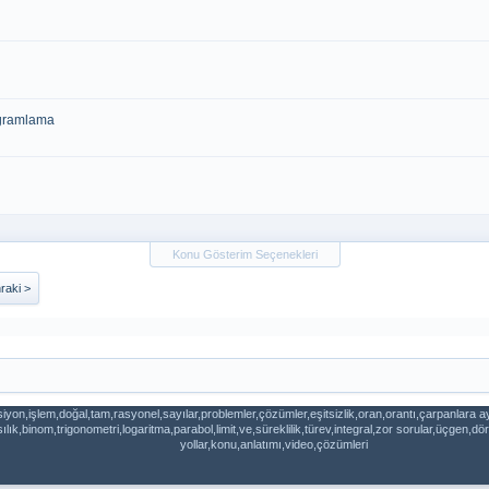
ogramlama
Konu Gösterim Seçenekleri
raki >
iyon,işlem,doğal,tam,rasyonel,sayılar,problemler,çözümler,eşitsizlik,oran,orantı,çarpanlara 
k,binom,trigonometri,logaritma,parabol,limit,ve,süreklilik,türev,integral,zor sorular,üçgen,
yollar,konu,anlatımı,video,çözümleri