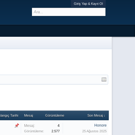
Giriş Yap & Kayıt Ol
langıç Tarihi
Mesaj
Görüntüleme
Son Mesaj ↓
Honore
Mesaj:
4
Görüntüleme:
2.577
25 Ağustos 2025