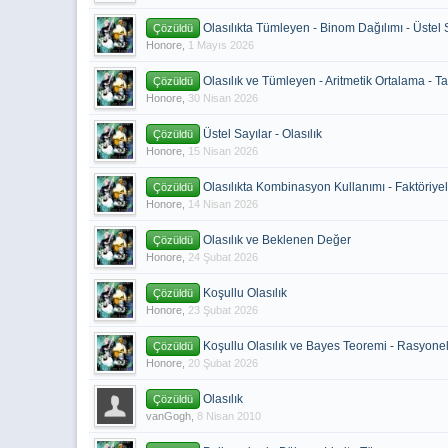
Olasılıkta Tümleyen - Binom Dağılımı - Üstel 
Çözüldü
Honore
,
1 Mayıs 2026
Olasılık ve Tümleyen - Aritmetik Ortalama - T
Çözüldü
Honore
,
30 Nisan 2026
Üstel Sayılar - Olasılık
Çözüldü
Honore
,
15 Nisan 2026
Olasılıkta Kombinasyon Kullanımı - Faktöriyel 
Çözüldü
Honore
,
14 Nisan 2026
Olasılık ve Beklenen Değer
Çözüldü
Honore
,
24 Şubat 2026
Koşullu Olasılık
Çözüldü
Honore
,
23 Şubat 2026
Koşullu Olasılık ve Bayes Teoremi - Rasyone
Çözüldü
Honore
,
20 Şubat 2026
Olasılık
Çözüldü
vanGogh
,
8 Nisan 2010