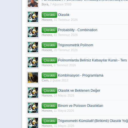
Bora
,
7 Ağustos 2009
Olasılık
Çözüldü
Honore
,
31 Temmuz 2026
Probability - Combination
Çözüldü
Honore
,
31 Temmuz 2026
Trigonometrik Polinom
Çözüldü
Honore
,
26 Temmuz 2026
Polinomlarda Belirsiz Katsayılar Kuralı - Ter
Çözüldü
Honore
,
6 Temmuz 2026
Kombinasyon - Programlama
Çözüldü
Cem
,
2 Şubat 2012
Olasılık ve Beklenen Değer
Çözüldü
Honore
,
24 Mayıs 2026
Binom ve Poisson Olasılıkları
Çözüldü
Honore
,
11 Mayıs 2026
Trigonometri-Kümülatif (Birikimli) Olasılık 
Çözüldü
Honore
,
10 Mayıs 2026