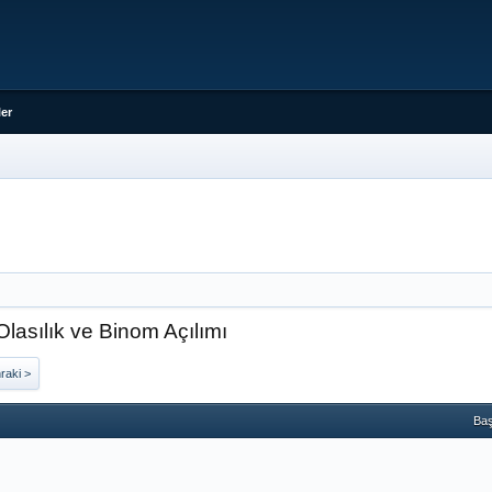
er
lasılık ve Binom Açılımı
raki >
Baş