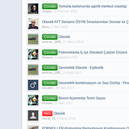
Yumurta kartonunda agirlik merkezi olasiligi
Çözüldü
chopin
,
22 Temmuz 2023
Olasılık AYT Seviyesi ÖSYM Sınavlarından Sorular ve 
Bora.
,
2 Mart 2020
Olasılık
Çözüldü
enricoo_1981
,
21 Mayıs 2019
Polinomlarda İç içe (Nested) Çarpım Düzeni
Çözüldü
Honore
,
10 Ağustos 2018
Geometrik Olasılık - Eşitsizlik
Çözüldü
enricoo_1981
,
19 Eylül 2017
Geometrik kombinasyon ve Sayı Dizilişi - P
Çözüldü
oscar67
,
29 Mart 2017
Binom Açılımında Terim Sayısı
Çözüldü
Honore
,
27 Mart 2017
Olasıĺık
Soru
murat_16
,
8 Nisan 2016
FORMÜLLER-Polinomlar,Permutasyon,Kombinasyon,Olası