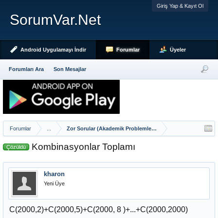
Giriş Yap & Kayıt Ol
SorumVar.Net
Android Uygulamayı İndir
Forumlar
Üyeler
Forumları Ara
Son Mesajlar
Forumlar
...
Zor Sorular (Akademik Problemler Hariç)
Kombinasyonlar Toplamı
Çözüldü
kharon
Yeni Üye
C(2000,2)+C(2000,5)+C(2000, 8 )+...+C(2000,2000)