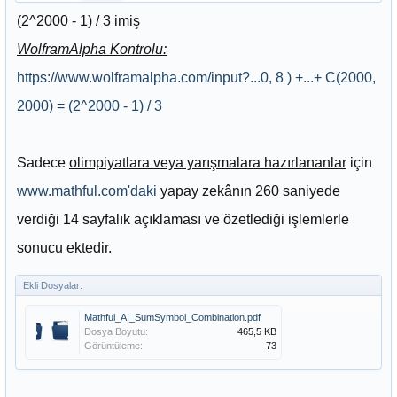
(2^2000 - 1) / 3 imiş
WolframAlpha Kontrolu:
https://www.wolframalpha.com/input?...0, 8 ) +...+ C(2000,
2000) = (2^2000 - 1) / 3
Sadece
olimpiyatlara veya yarışmalara hazırlananlar
için
www.mathful.com'daki
yapay zekânın 260 saniyede
verdiği 14 sayfalık açıklaması ve özetlediği işlemlerle
sonucu ektedir.
Ekli Dosyalar:
Mathful_AI_SumSymbol_Combination.pdf
Dosya Boyutu:
465,5 KB
Görüntüleme:
73