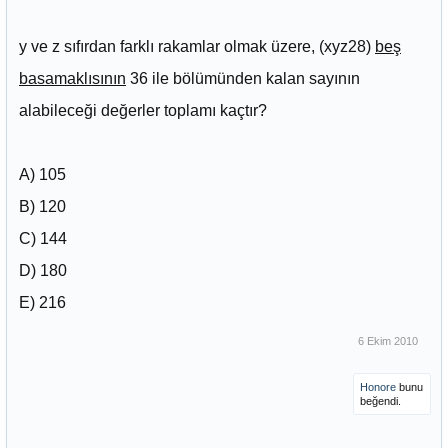
y ve z sıfırdan farklı rakamlar olmak üzere, (xyz28)
beş
basamaklısının
36 ile bölümünden kalan sayının
alabileceği değerler toplamı kaçtır?
A) 105
B) 120
C) 144
D) 180
E) 216
6 Ekim 2010
Honore
bunu
beğendi.