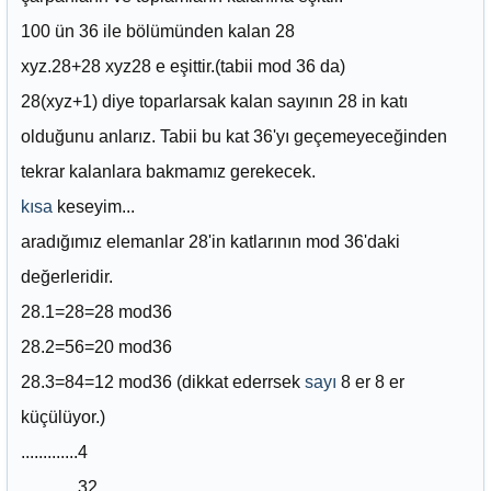
100 ün 36 ile bölümünden kalan 28
xyz.28+28 xyz28 e eşittir.(tabii mod 36 da)
28(xyz+1) diye toparlarsak kalan sayının 28 in katı
olduğunu anlarız. Tabii bu kat 36'yı geçemeyeceğinden
tekrar kalanlara bakmamız gerekecek.
kısa
keseyim...
aradığımız elemanlar 28'in katlarının mod 36'daki
değerleridir.
28.1=28=28 mod36
28.2=56=20 mod36
28.3=84=12 mod36 (dikkat ederrsek
sayı
8 er 8 er
küçülüyor.)
.............4
.............32