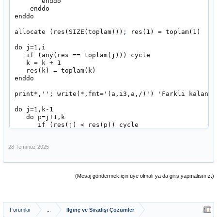
       enddo

    enddo

enddo

allocate (res(SIZE(toplam)))
;
 res(1) = toplam(1)

do j=1,i

   if (any(res == toplam(j))) cycle

   k = k + 1

   res(k) = toplam(k)

enddo

print*,''; write(*,fmt='(a,i3,a,/)') 'Farkli kalanla
do j=1,k-1

   do p=j+1,k

      if (res(j) < res(p)) cycle

      temp=res(j)

      res(j)=res(p)

28 Temmuz 2025
      res(p)=temp

    enddo

enddo

(Mesaj göndermek için üye olmalı ya da giriş yapmalısınız.)
do j=1,k

   kalanlar_toplami=kalanlar_toplami+res(j)

   write(6,10)j,"    ",res(j)  

enddo

Forumlar
...
İlginç ve Sıradışı Çözümler