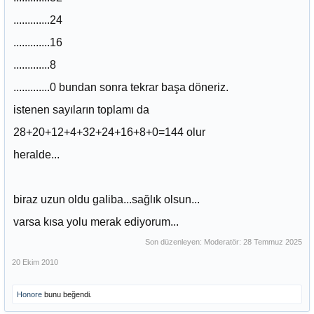
.............24
.............16
.............8
.............0 bundan sonra tekrar başa döneriz.
istenen sayıların toplamı da
28+20+12+4+32+24+16+8+0=144 olur
heralde...
biraz uzun oldu galiba...sağlık olsun...
varsa kısa yolu merak ediyorum...
Son düzenleyen: Moderatör:
28 Temmuz 2025
20 Ekim 2010
Honore
bunu beğendi.