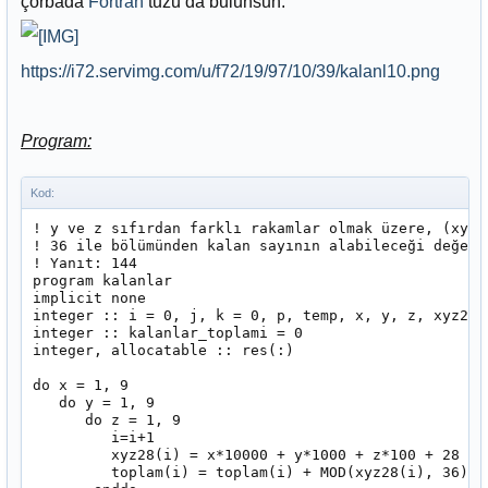
çorbada
Fortran
tuzu da bulunsun.
https://i72.servimg.com/u/f72/19/97/10/39/kalanl10.png
Program:
Kod:
! y ve z sıfırdan farklı rakamlar olmak üzere, (xyz2
! 36 ile bölümünden kalan sayının alabileceği değerl
! Yanıt: 144

program kalanlar

implicit none

integer :: i = 0, j, k = 0, p, temp, x, y, z, xyz28(
integer :: kalanlar_toplami = 0

integer, allocatable :: res(:)

do x = 1, 9

   do y = 1, 9

      do z = 1, 9

         i=i+1

         xyz28(i) = x*10000 + y*1000 + z*100 + 28

         toplam(i) = toplam(i) + MOD(xyz28(i), 36)
