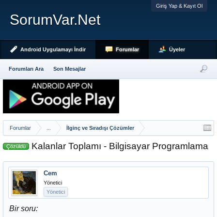
Giriş Yap & Kayıt Ol
SorumVar.Net
Android Uygulamayı İndir
Forumlar
Üyeler
Forumları Ara
Son Mesajlar
Forumlar
...
İlginç ve Sıradışı Çözümler
Kalanlar Toplamı - Bilgisayar Programlama
Çözüldü
Cem
Yönetici
Yönetici
Bir soru: