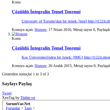
Konu
Çözüldü
İntegralin Temel Teoremi
University of Toronto'dan bir örnek: [img] http://i122
Konuyu açan:
Honore
,
17 Nisan 2016
, Mesaj sayısı 0, Paylaşıl
Konu
Çözüldü
İntegralin Temel Teoremi
Koç Üniversitesi'nden bir örnek: [IMG] http://i1224.pho
Konuyu açan:
Honore
,
26 Aralık 2015
, Mesaj sayısı 0, Paylaşı
Gösterilen sonuçlar 1 to 3 of 3
Sayfayı Paylaş
Tweet
XenTag by
Tinhte.vn
SorumVar.Net
Forumlar
>
Tags
>