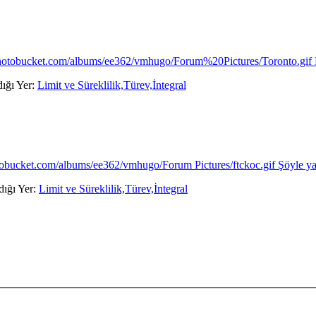
4.photobucket.com/albums/ee362/vmhugo/Forum%20Pictures/Toronto.gif 
dığı Yer:
Limit ve Süreklilik,Türev,İntegral
tobucket.com/albums/ee362/vmhugo/Forum Pictures/ftckoc.gif Şöyle yapı
ldığı Yer:
Limit ve Süreklilik,Türev,İntegral