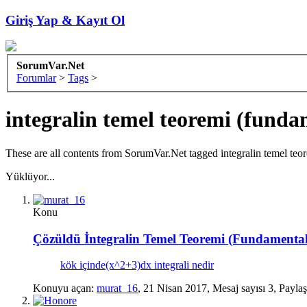
Giriş Yap & Kayıt Ol
SorumVar.Net
Forumlar
>
Tags
>
integralin temel teoremi (funda
These are all contents from SorumVar.Net tagged integralin temel teo
Yüklüyor...
Konu
Çözüldü
İntegralin Temel Teoremi (Fundamental
kök içinde(x^2+3)dx integrali nedir
Konuyu açan:
murat_16
,
21 Nisan 2017
, Mesaj sayısı 3, Paylaş