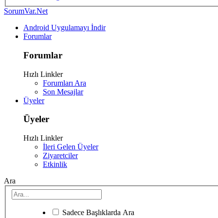
SorumVar.Net
Android Uygulamayı İndir
Forumlar
Forumlar
Hızlı Linkler
Forumları Ara
Son Mesajlar
Üyeler
Üyeler
Hızlı Linkler
İleri Gelen Üyeler
Ziyaretciler
Etkinlik
Ara
Sadece Başlıklarda Ara