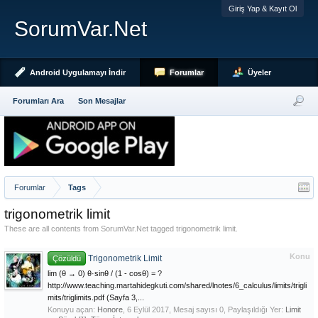
Giriş Yap & Kayıt Ol
SorumVar.Net
Android Uygulamayı İndir
Forumlar
Üyeler
Forumları Ara
Son Mesajlar
Forumlar
Tags
trigonometrik limit
These are all contents from SorumVar.Net tagged trigonometrik limit.
Konu
Trigonometrik Limit
Çözüldü
lim (θ → 0) θ·sinθ / (1 - cosθ) = ?
http://www.teaching.martahidegkuti.com/shared/lnotes/6_calculus/limits/trigli
mits/triglimits.pdf (Sayfa 3,...
Konuyu açan:
Honore
,
6 Eylül 2017
, Mesaj sayısı 0, Paylaşıldığı Yer:
Limit