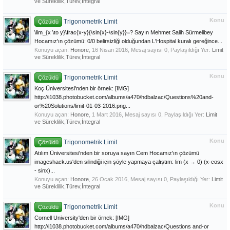
ve Süreklilik,Türev,İntegral
Konu
Trigonometrik Limit
Çözüldü
\lim_{x \to y}\frac{x-y}{\sin{x}-\sin{y}}=? Sayın Mehmet Salih Sürmelibey
Hocamız'ın çözümü: 0/0 belirsizliği olduğundan L'Hospital kuralı gereğince...
Konuyu açan:
Honore
,
16 Nisan 2016
, Mesaj sayısı 0, Paylaşıldığı Yer:
Limit
ve Süreklilik,Türev,İntegral
Konu
Trigonometrik Limit
Çözüldü
Koç Üniversitesi'nden bir örnek: [IMG]
http://i1038.photobucket.com/albums/a470/hdbalzac/Questions%20and-
or%20Solutions/limit-01-03-2016.png...
Konuyu açan:
Honore
,
1 Mart 2016
, Mesaj sayısı 0, Paylaşıldığı Yer:
Limit
ve Süreklilik,Türev,İntegral
Konu
Trigonometrik Limit
Çözüldü
Atılım Üniversitesi'nden bir soruya sayın Cem Hocamız'ın çözümü
imageshack.us'den silindiği için şöyle yapmaya çalıştım: lim (x → 0) (x·cosx
- sinx)...
Konuyu açan:
Honore
,
26 Ocak 2016
, Mesaj sayısı 0, Paylaşıldığı Yer:
Limit
ve Süreklilik,Türev,İntegral
Konu
Trigonometrik Limit
Çözüldü
Cornell University'den bir örnek: [IMG]
http://i1038.photobucket.com/albums/a470/hdbalzac/Questions and-or