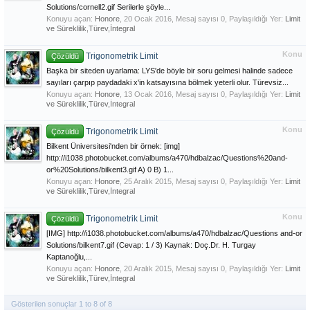
Solutions/cornell2.gif Serilerle şöyle...
Konuyu açan:
Honore
,
20 Ocak 2016
, Mesaj sayısı 0, Paylaşıldığı Yer:
Limit
ve Süreklilik,Türev,İntegral
Konu
Trigonometrik Limit
Çözüldü
Başka bir siteden uyarlama: LYS'de böyle bir soru gelmesi halinde sadece
sayıları çarpıp paydadaki x'in katsayısına bölmek yeterli olur. Türevsiz...
Konuyu açan:
Honore
,
13 Ocak 2016
, Mesaj sayısı 0, Paylaşıldığı Yer:
Limit
ve Süreklilik,Türev,İntegral
Konu
Trigonometrik Limit
Çözüldü
Bilkent Üniversitesi'nden bir örnek: [img]
http://i1038.photobucket.com/albums/a470/hdbalzac/Questions%20and-
or%20Solutions/bilkent3.gif A) 0 B) 1...
Konuyu açan:
Honore
,
25 Aralık 2015
, Mesaj sayısı 0, Paylaşıldığı Yer:
Limit
ve Süreklilik,Türev,İntegral
Konu
Trigonometrik Limit
Çözüldü
[IMG] http://i1038.photobucket.com/albums/a470/hdbalzac/Questions and-or
Solutions/bilkent7.gif (Cevap: 1 / 3) Kaynak: Doç.Dr. H. Turgay
Kaptanoğlu,...
Konuyu açan:
Honore
,
20 Aralık 2015
, Mesaj sayısı 0, Paylaşıldığı Yer:
Limit
ve Süreklilik,Türev,İntegral
Gösterilen sonuçlar 1 to 8 of 8