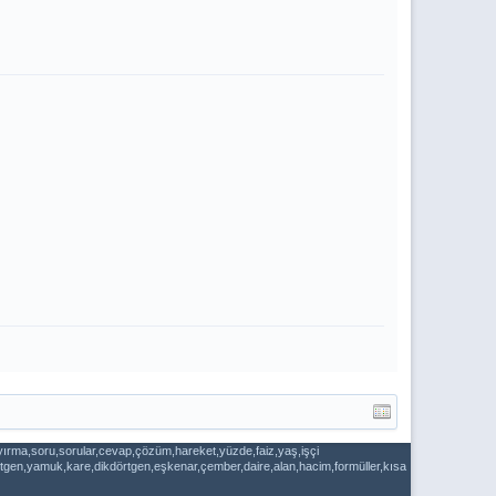
ayırma,soru,sorular,cevap,çözüm,hareket,yüzde,faiz,yaş,işçi
dörtgen,yamuk,kare,dikdörtgen,eşkenar,çember,daire,alan,hacim,formüller,kısa