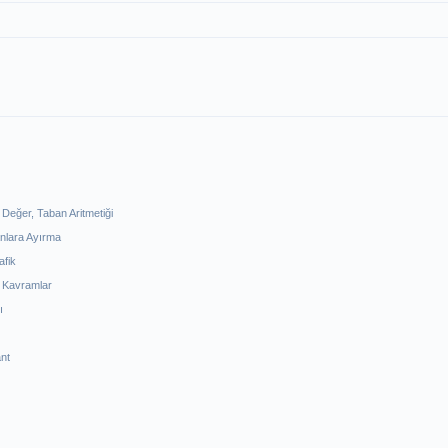
 Değer, Taban Aritmetiği
anlara Ayırma
afik
l Kavramlar
ı
nt