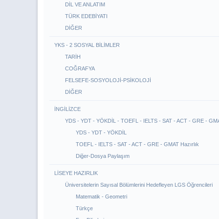
DİL VE ANLATIM
TÜRK EDEBİYATI
DİĞER
YKS - 2 SOSYAL BİLİMLER
TARİH
COĞRAFYA
FELSEFE-SOSYOLOJİ-PSİKOLOJİ
DİĞER
İNGİLİZCE
YDS - YDT - YÖKDİL - TOEFL - IELTS - SAT - ACT - GRE - GM
YDS - YDT - YÖKDİL
TOEFL - IELTS - SAT - ACT - GRE - GMAT Hazırlık
Diğer-Dosya Paylaşım
LİSEYE HAZIRLIK
Üniversitelerin Sayısal Bölümlerini Hedefleyen LGS Öğrencileri
Matematik - Geometri
Türkçe