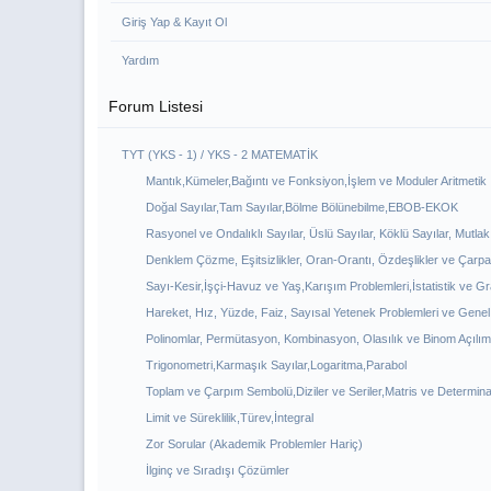
Giriş Yap & Kayıt Ol
Yardım
Forum Listesi
TYT (YKS - 1) / YKS - 2 MATEMATİK
Mantık,Kümeler,Bağıntı ve Fonksiyon,İşlem ve Moduler Aritmetik
Doğal Sayılar,Tam Sayılar,Bölme Bölünebilme,EBOB-EKOK
Rasyonel ve Ondalıklı Sayılar, Üslü Sayılar, Köklü Sayılar, Mutlak
Denklem Çözme, Eşitsizlikler, Oran-Orantı, Özdeşlikler ve Çarp
Sayı-Kesir,İşçi-Havuz ve Yaş,Karışım Problemleri,İstatistik ve Gr
Hareket, Hız, Yüzde, Faiz, Sayısal Yetenek Problemleri ve Gene
Polinomlar, Permütasyon, Kombinasyon, Olasılık ve Binom Açılım
Trigonometri,Karmaşık Sayılar,Logaritma,Parabol
Toplam ve Çarpım Sembolü,Diziler ve Seriler,Matris ve Determina
Limit ve Süreklilik,Türev,İntegral
Zor Sorular (Akademik Problemler Hariç)
İlginç ve Sıradışı Çözümler