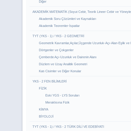
Diğer
AKADEMİK MATEMATİK (Soyut Cebir, Teorik Lineer Cebir ve Yöneyle
Akademik Soru Çözümleri ve Kaynakları
Akademik Teoremler-İspatlar
TYT (YKS - 1) / YKS - 2 GEOMETRİ
Geometrik Kavramlar,Açılar,Üçgende Uzunluk-Açı-Alan-Eşlik ve 
Dörtgenler ve Çokgenler
Çemberde Açı-Uzunluk ve Dairenin Alanı
Düzlem ve Uzay Analitik Geometri
Katı Cisimler ve Diğer Konular
YKS - 2 FEN BİLİMLERİ
FİZİK
Eski YGS - LYS Soruları
Meraklısına Fizik
KİMYA
BİYOLOJİ
TYT (YKS - 1) / YKS - 2 TÜRK DİLİ VE EDEBİYATI