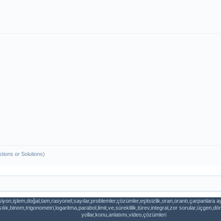
tions or Solutions)
iyon,işlem,doğal,tam,rasyonel,sayılar,problemler,çözümler,eşitsizlik,oran,orantı,çarpanlara 
k,binom,trigonometri,logaritma,parabol,limit,ve,süreklilik,türev,integral,zor sorular,üçgen,
yollar,konu,anlatımı,video,çözümleri