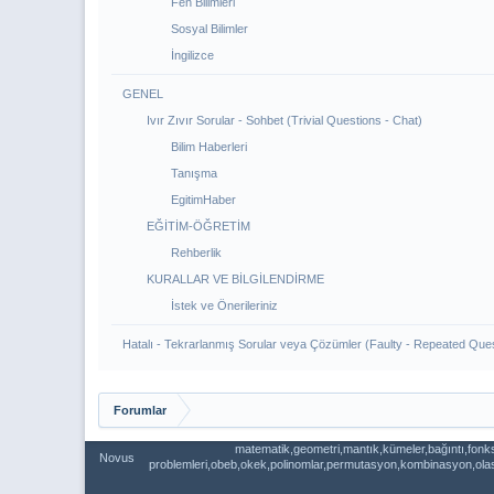
Fen Bilimleri
Sosyal Bilimler
İngilizce
GENEL
Ivır Zıvır Sorular - Sohbet (Trivial Questions - Chat)
Bilim Haberleri
Tanışma
EgitimHaber
EĞİTİM-ÖĞRETİM
Rehberlik
KURALLAR VE BİLGİLENDİRME
İstek ve Önerileriniz
Hatalı - Tekrarlanmış Sorular veya Çözümler (Faulty - Repeated Ques
Forumlar
matematik,geometri,mantık,kümeler,bağıntı,fonks
Novus
problemleri,obeb,okek,polinomlar,permutasyon,kombinasyon,olasılı